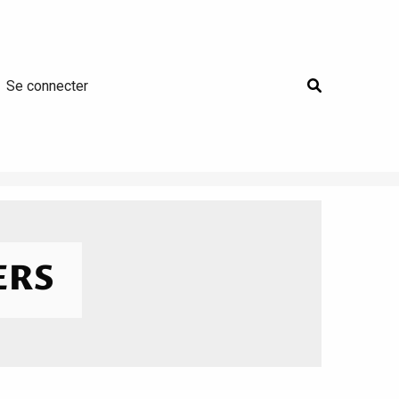
User
Se connecter
account
menu
ERS